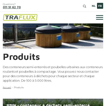
Aller
Questions?
au
NL
FR
011 51 62 70
contenu
principal
Nav
pri
Produits
Des conteneurs semi-enterrés et poubelles urbaines aux conteneurs
roulants et poubelles à compactage. Vous pouvez nous contacter
pour des conteneurs à déchets pour chaque secteur et chaque
application. De 100 à 5 000 litres.
Fil
Accueil
Produits
d'Ariane
Image
RBIN - conteneur à déchets semi-enterré