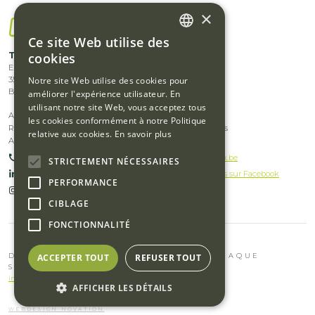
×
Ce site Web utilise des
DUTCH
Footer
cookies
Traflux bv
Accueil
Europark 1003
Services
FRENCH
menu
Notre site Web utilise des cookies pour
3530
Houthalen-Helchteren
Produits
Belgique
améliorer l'expérience utilisateur. En
middle
utilisant notre site Web, vous acceptez tous
Footer
Footer
Actualités
Emplois
les cookies conformément à notre Politique
left
References
Types de déchets
relative aux cookies.
En savoir plus
menu
menu
A propos de nous
International
+32(0)11 51 62 70
info@traflux.be
STRICTEMENT NÉCESSAIRES
middle
right
Suivez-nous sur Linkedin
Suivez-nous sur Facebook
PERFORMANCE
right
Suivez-nous sur Instagram
CIBLAGE
FONCTIONNALITÉ
DES SOLUTIONS DE DÉCHETS
POUR CHAQUE
ACCEPTER TOUT
REFUSER TOUT
SECTEUR ET CHAQUE ENTREPRISE
industrie de la restauration et les restaurants
AFFICHER LES DÉTAILS
WEBDESIGN NOVATION