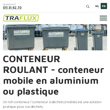
Aller
Questions?
au
NL
FR
011 51 62 70
contenu
principal
Nav
Image
pri
CONTENEUR
ROULANT - conteneur
mobile en aluminium
ou plastique
Un roll-conteneur / conteneur à déchets (mobile) est une solution
pratique pour vos déchets.