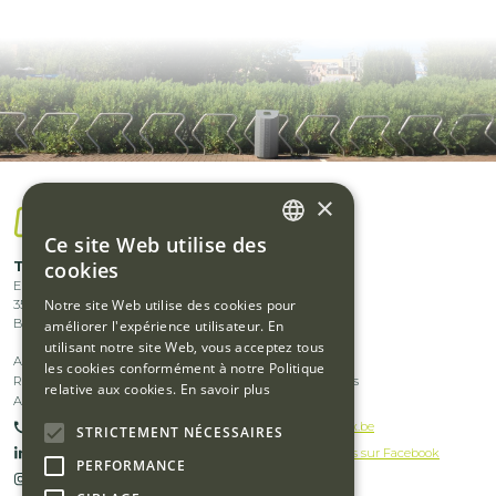
×
Ce site Web utilise des
DUTCH
cookies
Footer
Traflux bv
Accueil
Europark 1003
Services
FRENCH
menu
Notre site Web utilise des cookies pour
3530
Houthalen-Helchteren
Produits
Belgique
améliorer l'expérience utilisateur. En
middle
utilisant notre site Web, vous acceptez tous
Footer
Footer
Actualités
Emplois
les cookies conformément à notre Politique
left
References
Types de déchets
relative aux cookies.
En savoir plus
menu
menu
A propos de nous
International
+32(0)11 51 62 70
info@traflux.be
STRICTEMENT NÉCESSAIRES
middle
right
Suivez-nous sur Linkedin
Suivez-nous sur Facebook
PERFORMANCE
right
Suivez-nous sur Instagram