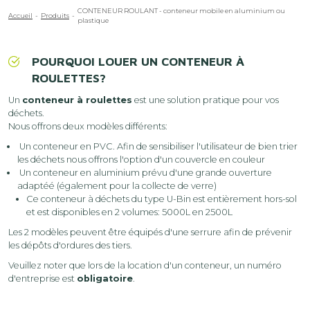
Fil
CONTENEUR ROULANT - conteneur mobile en aluminium ou
Accueil
Produits
plastique
d'Ariane
POURQUOI LOUER UN CONTENEUR À
ROULETTES?
Un
conteneur à roulettes
est une solution pratique pour vos
déchets.
Nous offrons deux modèles différents:
Un conteneur en PVC. Afin de sensibiliser l'utilisateur de bien trier
les déchets nous offrons l'option d'un couvercle en couleur
Un conteneur en aluminium prévu d'une grande ouverture
adaptéé (également pour la collecte de verre)
Ce conteneur à déchets du type U-Bin est entièrement hors-sol
et est disponibles en 2 volumes: 5000L en 2500L
Les 2 modèles peuvent être équipés d'une serrure afin de prévenir
les dépôts d'ordures des tiers.
Veuillez noter que lors de la location d'un conteneur, un numéro
d'entreprise est
obligatoire
.