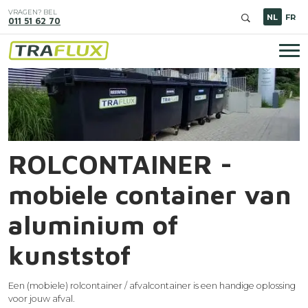
Overslaan
VRAGEN? BEL
en
NL
FR
011 51 62 70
naar
de
inhoud
Hoo
gaan
Image
ROLCONTAINER -
mobiele container van
aluminium of
kunststof
Een (mobiele) rolcontainer / afvalcontainer is een handige oplossing
voor jouw afval.