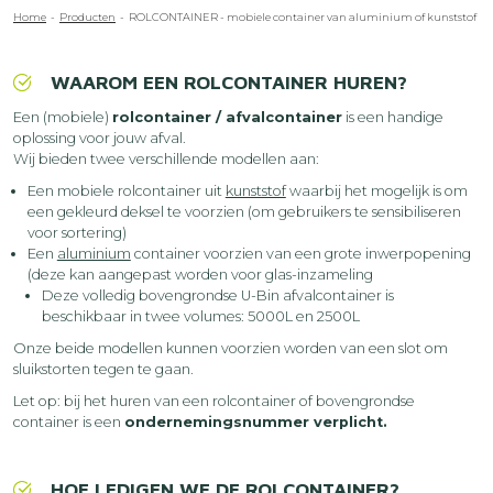
Kruimelpad
Home
Producten
ROLCONTAINER - mobiele container van aluminium of kunststof
WAAROM EEN ROLCONTAINER HUREN?
Een (mobiele)
rolcontainer / afvalcontainer
is een handige
oplossing voor jouw afval.
Wij bieden twee verschillende modellen aan:
Een mobiele rolcontainer uit
kunststof
waarbij het mogelijk is om
een gekleurd deksel te voorzien (om gebruikers te sensibiliseren
voor sortering)
Een
aluminium
container voorzien van een grote inwerpopening
(deze kan aangepast worden voor glas-inzameling
Deze volledig bovengrondse U-Bin afvalcontainer is
beschikbaar in twee volumes: 5000L en 2500L
Onze beide modellen kunnen voorzien worden van een slot om
sluikstorten tegen te gaan.
Let op: bij het huren van een rolcontainer of bovengrondse
container is een
ondernemingsnummer verplicht.
HOE LEDIGEN WE DE ROLCONTAINER?