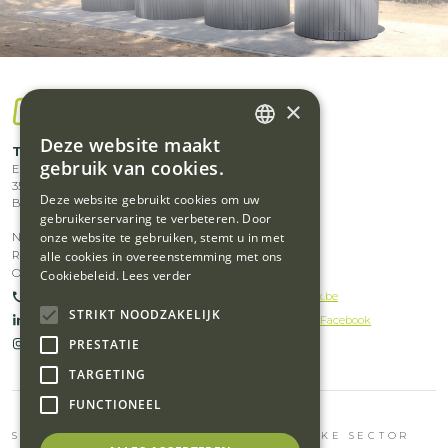
×
Deze website maakt
Footer
DUTCH
Traflux bv
Home
gebruik van cookies.
Europark 1003
Diensten
menu
FRENCH
3530
Houthalen-Helchteren
Producten
Deze website gebruikt cookies om uw
België
middle
gebruikerservaring te verbeteren. Door
Footer
Footer
onze website te gebruiken, stemt u in met
Nieuws
Jobs
left
Referenties
Afvalstromen
alle cookies in overeenstemming met ons
menu
menu
Over ons
Internationaal
Cookiebeleid.
Lees verder
+32(0)11 51 62 70
info@traflux.be
middle
right
STRIKT NOODZAKELIJK
Volg ons op Linkedin
Volg ons op Facebook
right
PRESTATIE
Volg ons op Instagram
TARGETING
FUNCTIONEEL
SLIMME AFVALOPLOSSINGEN VOOR ELKE SECTOR