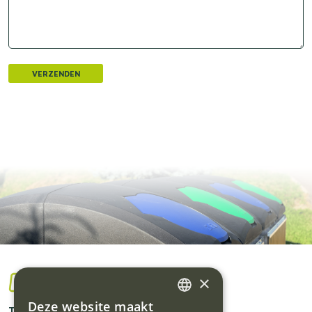
×
Deze website maakt
Traflux bv
DUTCH
Home