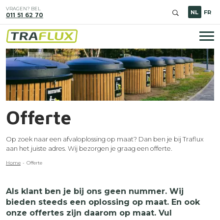
Overslaan
VRAGEN? BEL
en
NL
FR
011 51 62 70
naar
de
inhoud
Hoo
gaan
Image
Offerte
Op zoek naar een afvaloplossing op maat? Dan ben je bij Traflux
aan het juiste adres. Wij bezorgen je graag een offerte.
Kruimelpad
Home
Offerte
Als klant ben je bij ons geen nummer.
Wij
bieden steeds
een oplossing op maat. En ook
onze offertes zijn daarom op maat. Vul