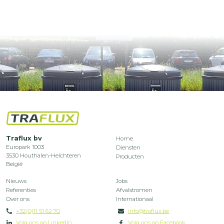
Footer
Traflux bv
Home
Europark 1003
Diensten
menu
3530
Houthalen-Helchteren
Producten
België
middle
Footer
Footer
Nieuws
Jobs
left
Referenties
Afvalstromen
menu
menu
Over ons
Internationaal
+32(0)11 51 62 70
info@traflux.be
middle
right
Volg ons op Linkedin
Volg ons op Facebook