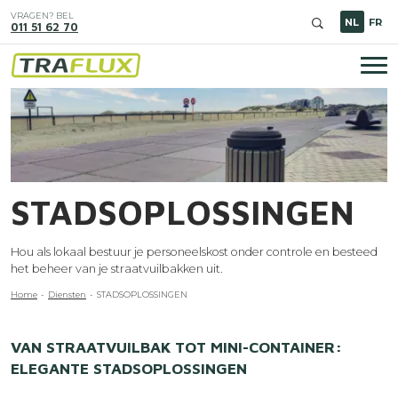
Overslaan
VRAGEN? BEL
en
NL
FR
011 51 62 70
naar
de
inhoud
Hoo
gaan
Image
STADSOPLOSSINGEN
Hou als lokaal bestuur je personeelskost onder controle en besteed
het beheer van je straatvuilbakken uit.
Kruimelpad
Home
Diensten
STADSOPLOSSINGEN
VAN STRAATVUILBAK TOT MINI-CONTAINER:
ELEGANTE STADSOPLOSSINGEN