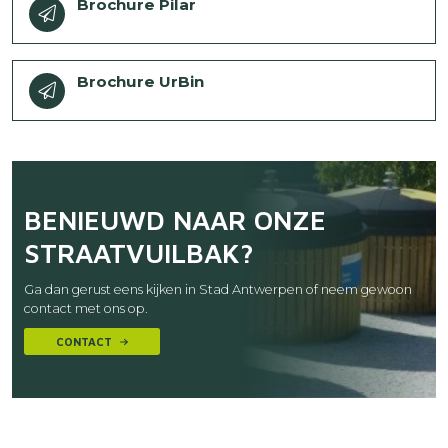
bestand
Brochure Pilar
Download
bestand
Brochure UrBin
BENIEUWD NAAR ONZE
STRAATVUILBAK?
Ga dan gerust eens kijken in Stad Antwerpen of neem gewoon
contact met ons op.
CONTACT