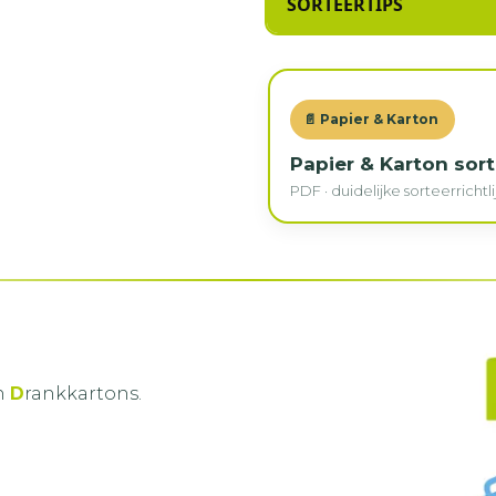
SORTEERTIPS
📄 Papier & Karton
Papier & Karton sort
PDF · duidelijke sorteerrichtl
n
D
rankkartons.