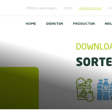
Offerte aanvragen
Jobs
Afvalstromen
D
Menu
top
HOME
DIENSTEN
PRODUCTEN
NIE