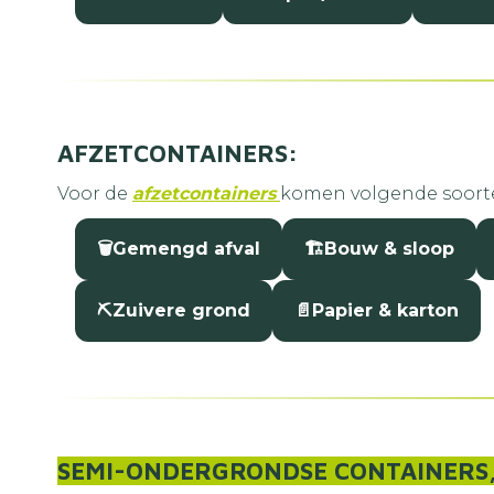
AFZETCONTAINERS:
Voor de
afzetcontainers
komen volgende soorte
🗑️
Gemengd afval
🏗️
Bouw & sloop
⛏️
Zuivere grond
📄
Papier & karton
SEMI-ONDERGRONDSE CONTAINERS,