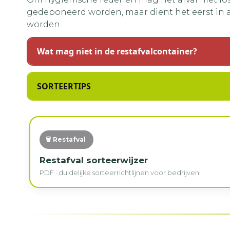
gedeponeerd worden, maar dient het eerst in a
worden.
Wat mag niet in de restafvalcontainer?
SORTEERTIPS
🗑 Restafval
Restafval sorteerwijzer
PDF · duidelijke sorteerrichtlijnen voor bedrijven