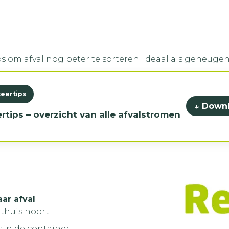
s om afval nog beter te sorteren. Ideaal als geheugen
teertips
↓ Down
rtips – overzicht van alle afvalstromen
ar afval
thuis hoort.
 in de container