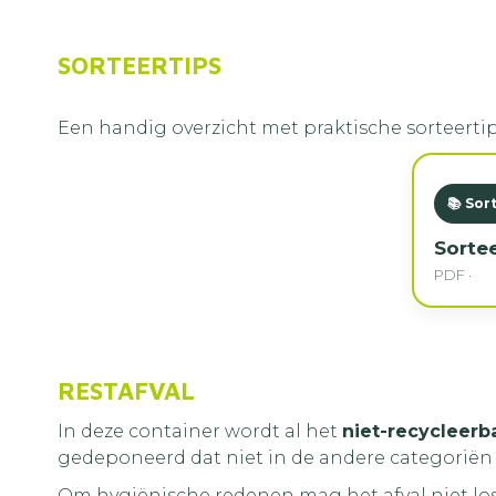
SORTEERTIPS
Een handig overzicht met praktische sorteertip
📚 Sor
Sortee
PDF ·
RESTAFVAL
In deze container wordt al het
niet-recycleerba
gedeponeerd dat niet in de andere categoriën 
Om hygiënische redenen mag het afval niet los