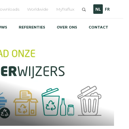
NL
FR
ownloads
Worldwide
MyTraflux
UWS
REFERENTIES
OVER ONS
CONTACT