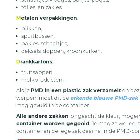
folies, en zakjes.
M
etalen verpakkingen
:
blikken,
spuitbussen,
bakjes, schaaltjes,
deksels, doppen, kroonkurken.
D
rankkartons
:
fruitsappen,
melkproducten, ...
Als je
PMD in een plastic zak verzamelt
en deze
werpen, moet dit de
erkende blauwe PMD-zak
mag gevuld in de container.
Alle andere zakken
, ongeacht de kleur, moge
container worden gegooid
. Je mag ze wel ee
container en de lege zak daarna in de PMD-co