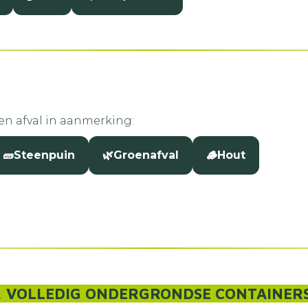
n afval in aanmerking:
🧱
Steenpuin
🌿
Groenafval
🪵
Hout
 VOLLEDIG ONDERGRONDSE CONTAINERS