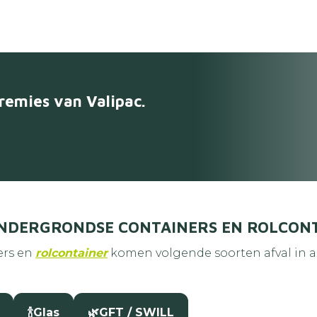
premies van Valipac.
ONDERGRONDSE CONTAINERS EN ROLCON
ers en
rolcontainer
komen volgende soorten afval in 
🍾
Glas
🌿
GFT / SWILL