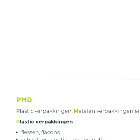
PMD
P
lastic verpakkingen,
M
etalen verpakkingen e
P
lastic verpakkingen
:
flessen, flacons,
schaaltjes, vlootjes, bakjes, potjes,