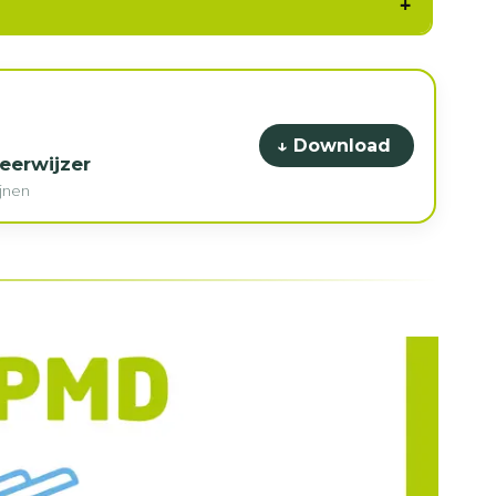
↓ Download
eerwijzer
ijnen