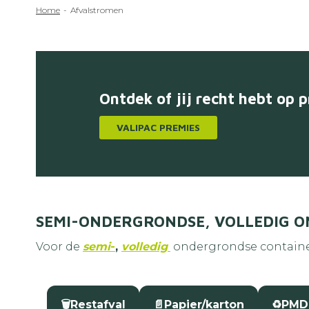
Kruimelpad
Home
Afvalstromen
Ontdek of jij recht hebt op 
VALIPAC PREMIES
SEMI-ONDERGRONDSE, VOLLEDIG 
Voor de
semi
-
,
volledig
ondergrondse contain
🗑️
Restafval
📄
Papier/karton
♻️
PMD