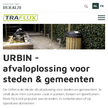
Overslaan
VRAGEN? BEL
en
NL
FR
011 51 62 70
naar
de
inhoud
Hoo
gaan
Image
URBIN -
afvaloplossing voor
steden & gemeenten
De UrBin is de ideale afvaloplossing voor steden en gemeenten. Je
vindt deze mini-container vaak in parken, bossen en speeltuinen.
Maar hij is ook populair aan stranden, in winkelstraten of op
openbare domeinen.