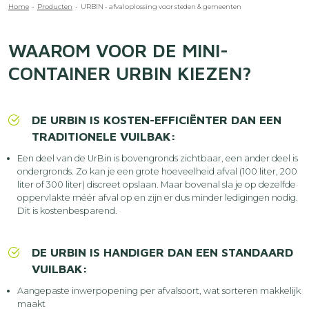
Kruimelpad
Home
Producten
URBIN - afvaloplossing voor steden & gemeenten
WAAROM VOOR DE MINI-
CONTAINER URBIN KIEZEN?
DE URBIN IS KOSTEN-EFFICIËNTER DAN EEN
TRADITIONELE VUILBAK:
Een deel van de UrBin is bovengronds zichtbaar, een ander deel is
ondergronds. Zo kan je een grote hoeveelheid afval (100 liter, 200
liter of 300 liter) discreet opslaan. Maar bovenal sla je op dezelfde
oppervlakte méér afval op en zijn er dus minder ledigingen nodig.
Dit is kostenbesparend.
DE URBIN IS HANDIGER DAN EEN STANDAARD
VUILBAK:
Aangepaste inwerpopening per afvalsoort, wat sorteren makkelijk
maakt