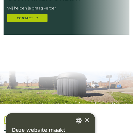
Wij helpen je graag verder
CONTACT
×
Deze website maakt
DUTCH
Traflux bv
Home