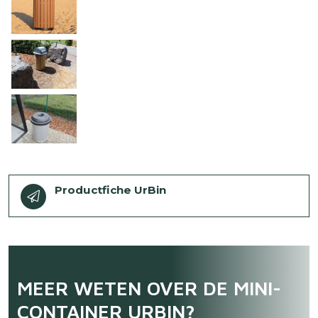
Download
bestand
Productfiche UrBin
MEER WETEN OVER DE MINI-
CONTAINER URBIN?