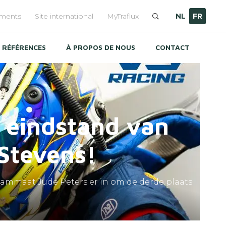
ements
Site international
MyTraflux
NL
FR
RÉFÉRENCES
À PROPOS DE NOUS
CONTACT
e eindstand van
 Stevens!
teammaat Jude Peters er in om de derde plaats