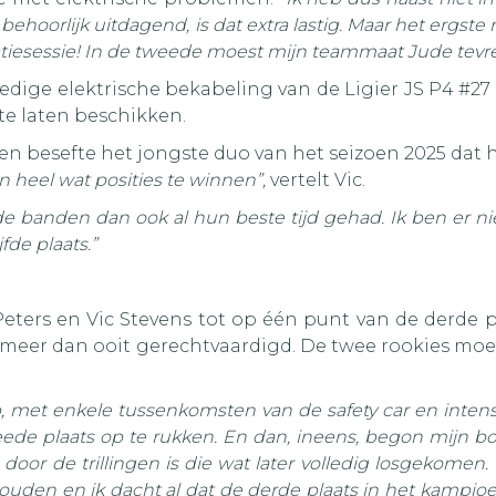
al behoorlijk uitdagend, is dat extra lastig. Maar het er
atiesessie! In de tweede moest mijn teammaat Jude tevred
edige elektrische bekabeling van de Ligier JS P4 #27
te laten beschikken.
en besefte het jongste duo van het seizoen 2025 dat
 heel wat posities te winnen”,
vertelt Vic.
e banden dan ook al hun beste tijd gehad. Ik ben er n
de plaats.”
Peters en Vic Stevens tot op één punt van de derde
er dan ooit gerechtvaardigd. De twee rookies moest
, met enkele tussenkomsten van de safety car en intens
eede plaats op te rukken. En dan, ineens, begon mijn bo
n door de trillingen is die wat later volledig losgekome
uden en ik dacht al dat de derde plaats in het kampio