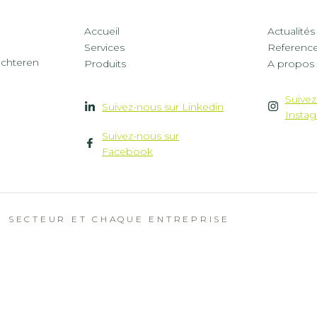
Footer
Foot
Accueil
Actualités
Services
Referenc
menu
men
lchteren
Produits
A propos
middle
mid
Suivez
Suivez-nous sur Linkedin
Insta
left
righ
Suivez-nous sur
Facebook
 SECTEUR ET CHAQUE ENTREPRISE