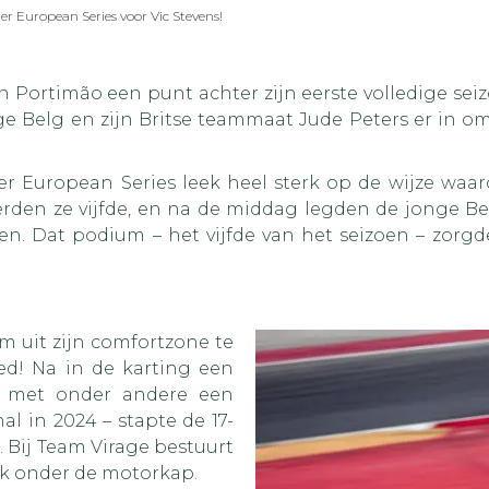
er European Series voor Vic Stevens!
van Portimão een punt achter zijn eerste volledige se
e Belg en zijn Britse teammaat Jude Peters er in om
ier European Series leek heel sterk op de wijze waa
erden ze vijfde, en na de middag legden de jonge B
oen. Dat podium – het vijfde van het seizoen – zorgd
 uit zijn comfortzone te
ed! Na in de karting een
– met onder andere een
al in 2024 – stapte de 17-
. Bij Team Virage bestuurt
 pk onder de motorkap.