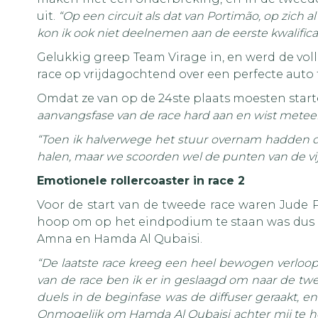
uit.
“Op een circuit als dat van Portimão, op zich 
kon ik ook niet deelnemen aan de eerste kwalific
Gelukkig greep Team Virage in, en werd de voll
race op vrijdagochtend over een perfecte auto 
Omdat ze van op de 24ste plaats moesten start
aanvangsfase van de race hard aan en wist meteen
“Toen ik halverwege het stuur overnam hadden d
halen, maar we scoorden wel de punten van de vijf
Emotionele rollercoaster in race 2
Voor de start van de tweede race waren Jude 
hoop om op het eindpodium te staan was dus me
Amna en Hamda Al Qubaisi.
“De laatste race kreeg een heel bewogen verloop
van de race ben ik er in geslaagd om naar de tw
duels in de beginfase was de diffuser geraakt, e
Onmogelijk om Hamda Al Qubaisi achter mij te ho