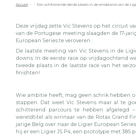
Fil
Accueil
Een schitterende derde plaats in de eindstand van de Ligi
d'Ariane
Deze vrijdag zette Vic Stevens op het circuit 
van de Portugese meeting slaagden de 17-jarig
European Series te veroveren.
De laatste meeting van Vic Stevens in de Lig
downs. In de eerste race op vrijdagochtend w
tweede plaats in de laatste race van het seiz
finishten!
Wie ambitie heeft, mag geen schrik hebben om
stappen. Dat weet Vic Stevens maar al te go
schitterend parcours te hebben afgelegd 
wereldtitel als winnaar van de Rotax Grand Fin
jarige Belg over naar de Ligier European Series
hij er een Ligier JS P4, een prototype met 385