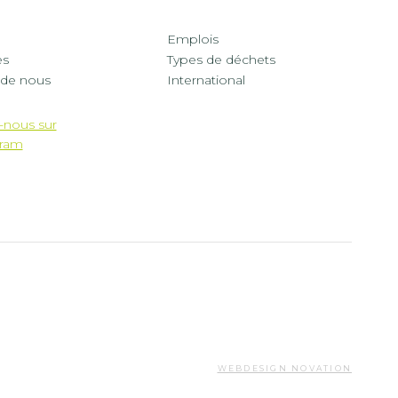
er
Footer
Emplois
es
Types de déchets
u
menu
 de nous
International
dle
right
-nous sur
gram
t
WEBDESIGN NOVATION