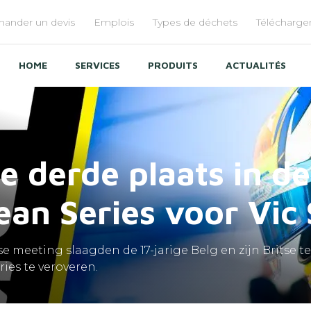
ander un devis
Emplois
Types de déchets
Télécharg
enu
op
HOME
SERVICES
PRODUITS
ACTUALITÉS
e derde plaats in d
ean Series voor Vic
 meeting slaagden de 17-jarige Belg en zijn Britse 
ies te veroveren.