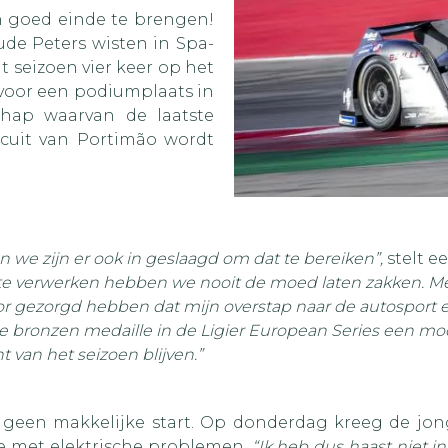
en goed einde te brengen!
ude Peters wisten in Spa-
 seizoen vier keer op het
oor een podiumplaats in
hap waarvan de laatste
cuit van Portimão wordt
n we zijn er ook in geslaagd om dat te bereiken”,
stelt e
 te verwerken hebben we nooit de moed laten zakken. 
voor gezorgd hebben dat mijn overstap naar de autosport
 bronzen medaille in de Ligier European Series een mooi
van het seizoen blijven.”
een makkelijke start. Op donderdag kreeg de jonge 
e met elektrische problemen.
“Ik heb dus haast niet 