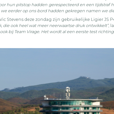
oor hun pitstop hadden gerespecteerd en een tijdstraf
ie we eerder op ons bord hadden gekregen namen we die
Vic Stevens deze zondag zijn gebruikelijke Ligier JS P
k, die ook heel wat meer neerwaartse druk ontwikkelt”,
l
 bij Team Virage. Het wordt al een eerste test richting