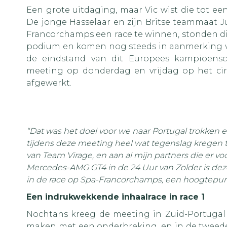
Een grote uitdaging, maar Vic wist die tot e
De jonge Hasselaar en zijn Britse teammaat J
Francorchamps een race te winnen, stonden dit
podium en komen nog steeds in aanmerking v
de eindstand van dit Europees kampioensc
meeting op donderdag en vrijdag op het cir
afgewerkt.
“Dat was het doel voor we naar Portugal trokken e
tijdens deze meeting heel wat tegenslag kregen
van Team Virage, en aan al mijn partners die er 
Mercedes-AMG GT4 in de 24 Uur van Zolder is deze
in de race op Spa-Francorchamps, een hoogtepunt 
Een indrukwekkende inhaalrace in race 1
Nochtans kreeg de meeting in Zuid-Portugal g
maken met een onderbreking, en in de tweed