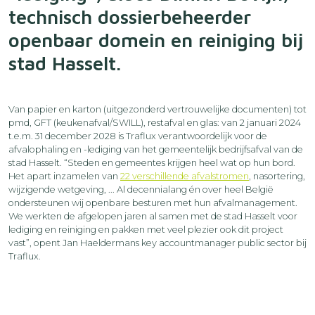
technisch dossierbeheerder
openbaar domein en reiniging bij
stad Hasselt.
Van papier en karton (uitgezonderd vertrouwelijke documenten) tot
pmd, GFT (keukenafval/SWILL), restafval en glas: van 2 januari 2024
t.e.m. 31 december 2028 is Traflux verantwoordelijk voor de
afvalophaling en -lediging van het gemeentelijk bedrijfsafval van de
stad Hasselt. “Steden en gemeentes krijgen heel wat op hun bord.
Het apart inzamelen van
22 verschillende afvalstromen
, nasortering,
wijzigende wetgeving, ... Al decennialang én over heel België
ondersteunen wij openbare besturen met hun afvalmanagement.
We werkten de afgelopen jaren al samen met de stad Hasselt voor
lediging en reiniging en pakken met veel plezier ook dit project
vast”, opent Jan Haeldermans key accountmanager public sector bij
Traflux.