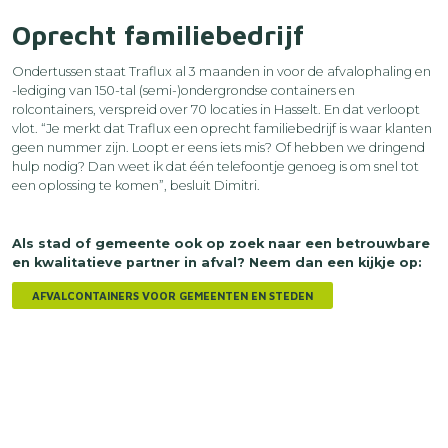
Oprecht familiebedrijf
Ondertussen staat Traflux al 3 maanden in voor de afvalophaling en
-lediging van 150-tal (semi-)ondergrondse containers en
rolcontainers, verspreid over 70 locaties in Hasselt. En dat verloopt
vlot. “Je merkt dat Traflux een oprecht familiebedrijf is waar klanten
geen nummer zijn. Loopt er eens iets mis? Of hebben we dringend
hulp nodig? Dan weet ik dat één telefoontje genoeg is om snel tot
een oplossing te komen”, besluit Dimitri.
Als stad of gemeente ook op zoek naar een betrouwbare
en kwalitatieve partner in afval? Neem dan een kijkje op:
AFVALCONTAINERS VOOR GEMEENTEN EN STEDEN