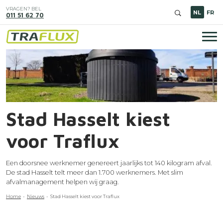
Overslaan
VRAGEN? BEL
en
NL
FR
011 51 62 70
naar
de
inhoud
Hoo
gaan
Image
Stad Hasselt kiest
voor Traflux
Een doorsnee werknemer genereert jaarlijks tot 140 kilogram afval.
De stad Hasselt telt meer dan 1.700 werknemers. Met slim
afvalmanagement helpen wij graag.
Kruimelpad
Home
Nieuws
Stad Hasselt kiest voor Traflux