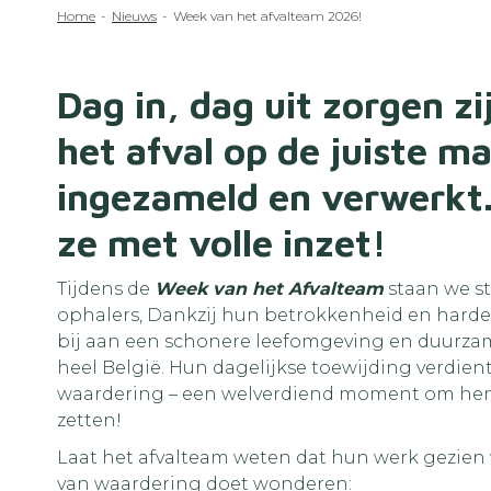
Kruimelpad
Home
Nieuws
Week van het afvalteam 2026!
Dag in, dag uit zorgen zi
het afval op de juiste m
ingezameld en verwerkt.
ze met volle inzet!
Tijdens de
Week van het Afvalteam
staan we sti
ophalers, Dankzij hun betrokkenheid en harde 
bij aan een schonere leefomgeving en duurzam
heel België. Hun dagelijkse toewijding verdien
waardering – een welverdiend moment om hen 
zetten!
Laat het afvalteam weten dat hun werk gezien w
van waardering doet wonderen: