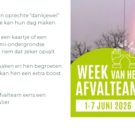
n oprechte “dankjewel”
dje kan hun dag maken.
een kaartje of een
semi-ondergrondse
riem dat zeker opvalt.
maken en hen begroeten
an hen een extra boost
 afvalteam eens een
lier.