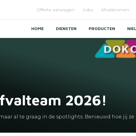
Offerte aanvragen
Jobs
Afvalstromen
Menu
top
HOME
DIENSTEN
PRODUCTEN
NIE
fvalteam 2026!
aar al te graag in de spotlights. Benieuwd hoe jij 