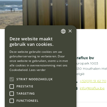
×
Deze website maakt
DUTCH
gebruik van cookies.
FRENCH
Deze website gebruikt cookies om uw
gebruikerservaring te verbeteren. Door
Traflux bv
onze website te gebruiken, stemt u in met
Europark 1003
alle cookies in overeenstemming met ons
3530
Houthalen-He
Cookiebeleid.
Lees verder
België
STRIKT NOODZAKELIJK
+32(0)11 51 62 70
PRESTATIE
info@traflux.be
TARGETING
FUNCTIONEEL