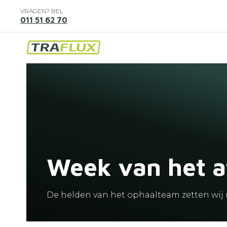
Overslaan
VRAGEN? BEL
en
011 51 62 70
naar
de
Hoofdnavigatie
inhoud
gaan
Image
Week van het a
De helden van het ophaalteam zetten wij m