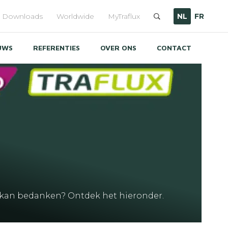
Downloads
Worldwide
MyTraflux
NL
FR
UWS
REFERENTIES
OVER ONS
CONTACT
ze kan bedanken? Ontdek het hieronder.